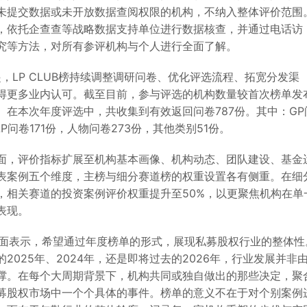
未提交数据或未开放数据查阅权限的机构，不纳入整体评价范围
，依托企查查等战略数据支持单位进行数据核查，并通过电话访
究等方法，对所有参评机构与个人进行全面了解。
起，LP CLUB榜持续调整调研问卷、优化评选流程、拓宽分发渠
得更多业内认可。截至目前，参与评选的机构数量较首次榜单发
。在本次年度评选中，共收集到有效返回问卷787份。其中：GP
LP问卷171份，人物问卷273份，其他类别51份。
面，评价指标扩展至机构基本画像、机构动态、团队建设、基金
表案例五个维度，主榜与细分赛道榜的权重设置各有侧重。在细
，相关赛道的投资案例评价权重提升至50%，以更聚焦机构在单
表现。
UB方面表示，希望通过年度榜单的形式，展现私募股权行业的整体性
2025年、2024年，还是即将过去的2026年，行业发展并非
撑。在每个大周期背景下，机构共同或独自做出的那些决定，聚
募股权市场中一个个具体的事件。榜单的意义不在于对个别案例