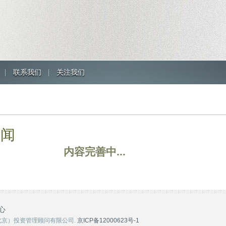
联系我们
关注我们
新闻
内容完善中...
心
纬创投（北京）投资管理顾问有限公司.
京ICP备12000623号-1