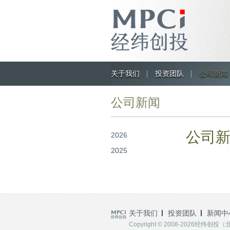
关于我们
投资团队
公司新闻
公司新闻
公司
2026
2025
关于我们
投资团队
新闻中
Copyright © 2008-2026经