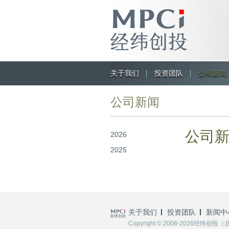
关于我们
投资团队
公司新闻
公司新闻
公司
2026
2025
关于我们
投资团队
新闻中
Copyright © 2008-2026经