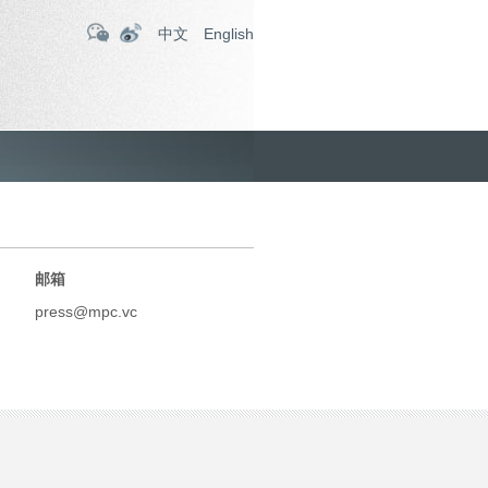
中文
English
邮箱
press@mpc.vc